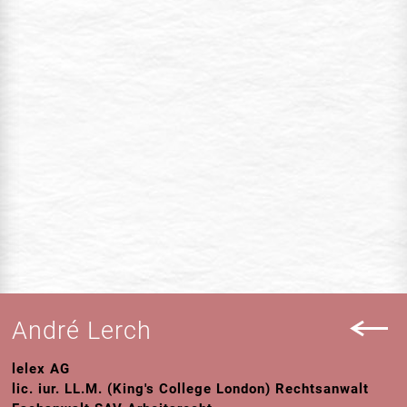
André Lerch
lelex AG
lic. iur. LL.M. (King's College London) Rechtsanwalt