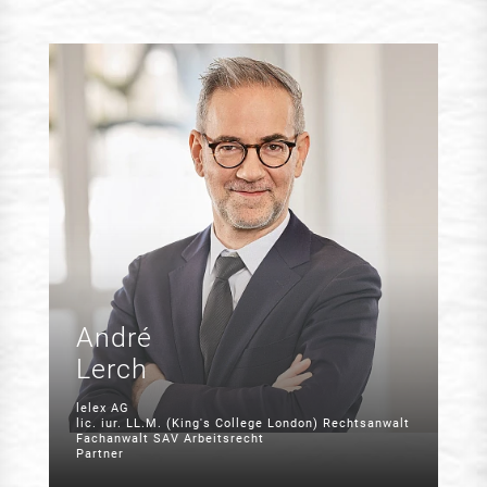
André
Lerch
lelex AG
lic. iur. LL.M. (King's College London) Rechtsanwalt
Fachanwalt SAV Arbeitsrecht
Partner