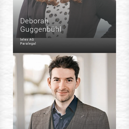
Deborah
Guggenbühl
lelex AG
Paralegal