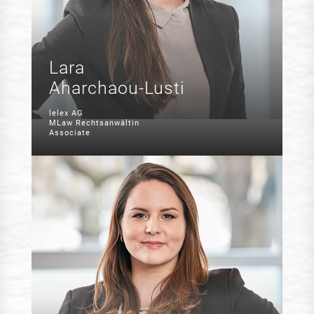
Lara
Aharchaou-Lusti
lelex AG
MLaw Rechtsanwältin
Associate