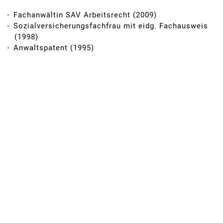
Fachanwältin SAV Arbeitsrecht (2009)
Sozialversicherungsfachfrau mit eidg. Fachausweis
(1998)
Anwaltspatent (1995)
Universität St. Gallen (lic. iur. HSG 1991)
Sprachen
Deutsch
Französisch
Englisch
Mitgliedschaften
Schweizerischer und Zürcher Anwaltsverband
Mitglied der Fachgruppen Arbeits-, Versicherungs-
sowie Haftpflichtrecht des Züricher Anwaltsverbandes