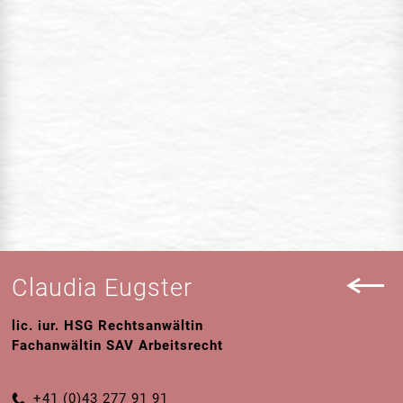
Claudia Eugster
lic. iur. HSG Rechtsanwältin
Fachanwältin SAV Arbeitsrecht
+41 (0)43 277 91 91